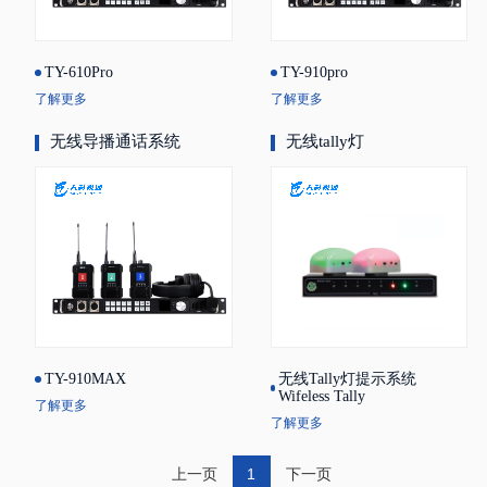
TY-610Pro
TY-910pro
了解更多
了解更多
无线导播通话系统
无线tally灯
TY-910MAX
无线Tally灯提示系统
Wifeless Tally
了解更多
了解更多
上一页
1
下一页