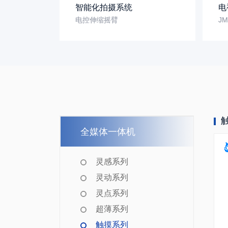
智能化拍摄系统
电
融媒体演播室
电控伸缩摇臂
J
融媒体直播转播车
全媒体真三维虚拟系统
4K/8K超高清非编制作系统
全媒体一体机
灵感系列
灵动系列
灵点系列
超薄系列
触摸系列