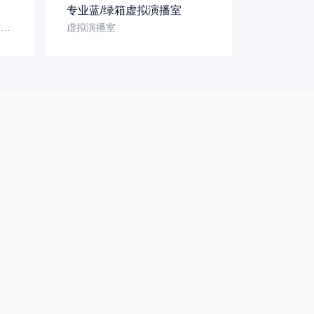
专业蓝/绿箱虚拟演播室
中通校车（雄安融媒体中心-雄安）
虚拟演播室