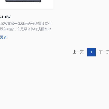
-110W
-110W直播一体机融合传统演播室中
种设备功能，它是融合传统演播室中
种设备功能，实现信号采集、虚拟演
解更多
、图文字幕包装、信号切换、外置设
控制、动画转场、网络直播、拉流、
像机、调音台、大屏输出、剪辑合
上一页
1
下一
、视音频播出等功能，满足用户节目
需求。 天影视通一体机内置流媒体
播系统，可与云犀、微赞、乐直播及
音、斗鱼等直播平台无缝对接，配置
自动连接直播平台，实现一键直播。
通过扫码、分享小程序、朋友圈等形
看，连线无需下载app，云视互功
实现投票、评论等各类互动。 天影
通一体机适用于演播室制作、新闻播
、名家访谈、视频会议、直播带货、