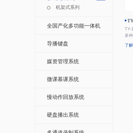
机架式系列
TY
全国产化多功能一体机
TY
多
多
导播键盘
了
播
备
媒资管理系统
录
成
制作
微课慕课系统
直
抖
后
慢动作回放系统
可
式观
能，
硬盘播出系统
视
音
多通道录制系统