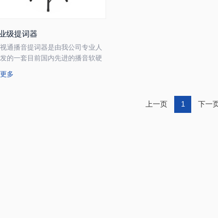
业级提词器
影视通播音提词器是由我公司专业人
开发的一套目前国内先进的播音软硬
统。该系统支持Windows 7、
解更多
dows 8、Windows 10、Mac系统，
套系统采用一体化手拧螺丝结构，安
快捷，操作简单，控制方便，分光效
上一页
1
下一
达97%以上，提词器支持连接PC播
稿和纸质播音文件摄像2种采集读
方式，可解决播音中忘词，错词的问
，使播音变得更加轻松自然。