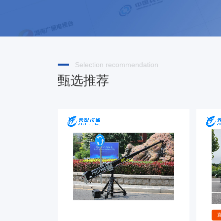
Selection recommendation
甄选推荐