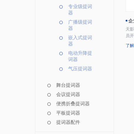
专业级提词
器
企
广播级提词
器
天
员
嵌入式提词
件系
器
了
Win
电动升降提
整
词器
装
果可
气压提词器
放文
稿
舞台提词器
题
会议提词器
便携折叠提词器
平板提词器
提词器配件