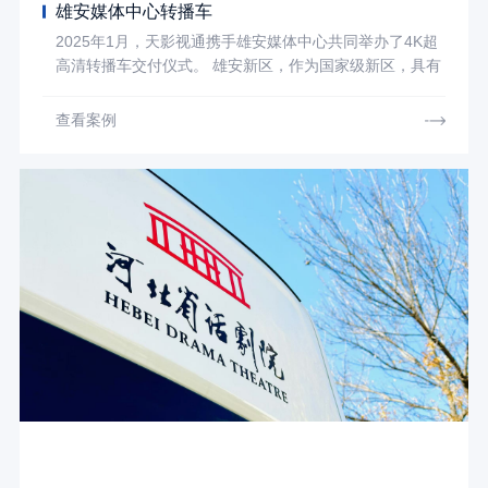
雄安媒体中心转播车
2025年1月，天影视通携手雄安媒体中心共同举办了4K超
高清转播车交付仪式。 雄安新区，作为国家级新区，具有
极其特殊的地位和重要的战略意义。它并非是一般意义上
的城市新区，而是承载着推动中国区域协调发展、探索新
查看案例
型城镇化发展路径，维护首都政治安全，平衡南北经济差
距，确保国家长治久安等多重使命的关键区域，是“国之大
事，千年大计”！ 作为雄安新区的喉舌，雄安媒体中心是
雄安新区对外宣传和国际传播的权威渠道，是党联系人民
群众的重要纽带，是基层群众的互联网入口，是党的政策
落地的“最后一公里”。为了释放融媒体的超能力，以更先
进，更优质的内容，发好雄安之声，雄安媒体中心经过慎
重考察，最终与天影视通达成了定制转播车的合作。