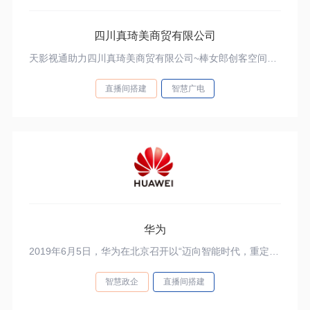
四川真琦美商贸有限公司
天影视通助力四川真琦美商贸有限公司~棒女郎创客空间演播室
直播间搭建
智慧广电
华为
2019年6月5日，华为在北京召开以“迈向智能时代，重定义数据基础设施”为主题的发布会，讲述人类社会正快速进入数字经济时代，数据已成为新的生产资料，智能成为新的生产力。 此次大会备受华为及各界关注，北京天影视通科技有限公司凭借多年的现场直播经验、专业的技术和实力，为此次大会的采集，切换，录制和直播保驾护航。
智慧政企
直播间搭建