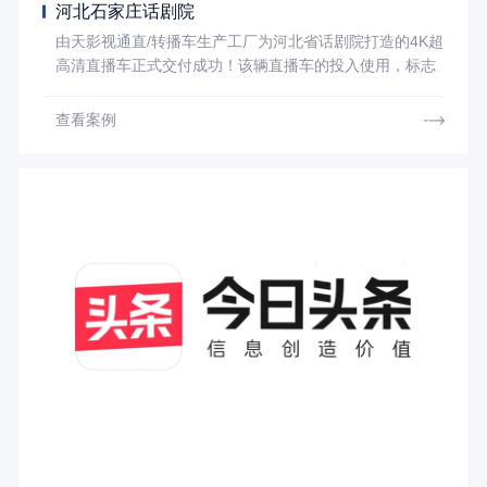
河北石家庄话剧院
由天影视通直/转播车生产工厂为河北省话剧院打造的4K超
高清直播车正式交付成功！该辆直播车的投入使用，标志
着河北省话剧院实现了传播手段从传统向数字化的历史性
跨越。
查看案例