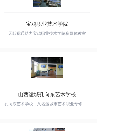
宝鸡职业技术学院
天影视通助力宝鸡职业技术学院多媒体教室
山西运城孔向东艺术学校
孔向东艺术学校，又名运城市艺术职业专修学校，它是青年蒲剧演员，盐湖蒲剧团团长，中国戏剧梅花奖获得者孔向东同志创办的一所正规化，全日制的艺术职业学校。 为了弘扬民族传统文华，发展盐湖文化艺术事业，培养艺术人才。该校同山西戏剧职业学院强强联手，依托省艺术学院教育人才资源，借鉴其科学先进的艺术教育方式和教学模式，打造艺术名校。通过孔向东为首的一班人的共同努力，精心准备于2007年9月，孔向东艺术学校在各级领导和社会同仁的关心和支持下挂牌成立，正式开学，迎来了第一批朝气蓬勃健康的艺术学子。 学校配置了一批实力雄厚、经验丰富的师资力量，同时也运用了影视设备，由天影视通全程设计、安装、调试，保证设备的稳定运转。