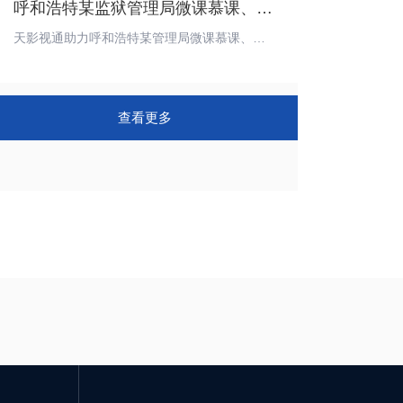
呼和浩特某监狱管理局微课慕课、虚拟演播室顺利交付
天影视通助力呼和浩特某管理局微课慕课、虚拟演播室项目完成交付，虚拟演播室主要用于节目拍摄，微课慕课主要用于课程的录制。
查看更多